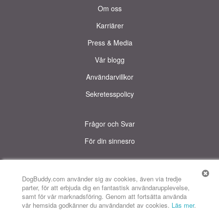
Om oss
Karriärer
Press & Media
Vår blogg
Användarvillkor
Sekretesspolicy
Frågor och Svar
För din sinnesro
© DogBuddy. All rights reserved.
Denna sida använder cookies.
DogBuddy.com använder sig av cookies, även via tredje
parter, för att erbjuda dig en fantastisk användarupplevelse,
DogBuddy USA
DogBuddy Storbritannien
DogBuddy Spanien
samt för vår marknadsföring. Genom att fortsätta använda
vår hemsida godkänner du användandet av cookies.
Läs mer
.
DogBuddy Italien
DogBuddy Frankrike
DogBuddy Tyskland