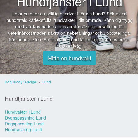
Hundtjänster i Lund
Letar du efter en pålitlig hundvakt för din hund? Sök bland
hundratals kärleksfulla hundvakter i ditt område. Känn dig trygg
med vår kostnadsfria ansvarsförsäkring, ersättning för
veterinärkostnader, säkra onlinebetalningar och uppdateringar
från hundvakten. Se till att din hund får en egen semester när
du åker iväg!
Hitta en hundvakt
DogBuddy Sverige
>
Lund
Hundtjänster i Lund
Hundvakter i Lund
Dygnspassning Lund
Dagspassning Lund
Hundrastning Lund