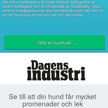
alla våra hundpasare är noga utvalda, betygsatta av
andra hundägare och kontrollerade av DogBuddy. Våra
erfarna hundpassare är alla hundälskare som gör allt för
att din hund ska få mycket lek och aktiviteter
Hitta en hundvakt
Se till att din hund får mycket
promenader och lek