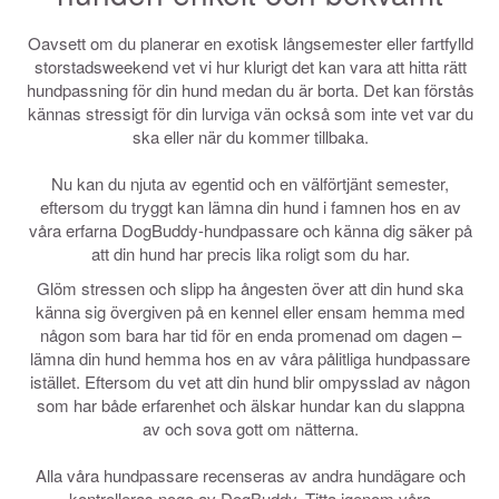
Oavsett om du planerar en exotisk långsemester eller fartfylld
storstadsweekend vet vi hur klurigt det kan vara att hitta rätt
hundpassning för din hund medan du är borta. Det kan förstås
kännas stressigt för din lurviga vän också som inte vet var du
ska eller när du kommer tillbaka.
Nu kan du njuta av egentid och en välförtjänt semester,
eftersom du tryggt kan lämna din hund i famnen hos en av
våra erfarna DogBuddy-hundpassare och känna dig säker på
att din hund har precis lika roligt som du har.
Glöm stressen och slipp ha ångesten över att din hund ska
känna sig övergiven på en kennel eller ensam hemma med
någon som bara har tid för en enda promenad om dagen –
lämna din hund hemma hos en av våra pålitliga hundpassare
istället. Eftersom du vet att din hund blir ompysslad av någon
som har både erfarenhet och älskar hundar kan du slappna
av och sova gott om nätterna.
Alla våra hundpassare recenseras av andra hundägare och
kontrolleras noga av DogBuddy. Titta igenom våra