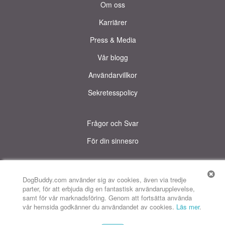
Om oss
Karriärer
Press & Media
Vår blogg
Användarvillkor
Sekretesspolicy
Frågor och Svar
För din sinnesro
© DogBuddy. All rights reserved.
Denna sida använder cookies.
DogBuddy.com använder sig av cookies, även via tredje
parter, för att erbjuda dig en fantastisk användarupplevelse,
DogBuddy Storbritannien
DogBuddy Spanien
DogBuddy Italien
samt för vår marknadsföring. Genom att fortsätta använda
vår hemsida godkänner du användandet av cookies.
Läs mer
.
DogBuddy Frankrike
DogBuddy Tyskland
DogBuddy Norge