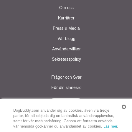
Om oss
Karriärer
Press & Media
Vår blogg
Användarvillkor
Sekretesspolicy
Frågor och Svar
För din sinnesro
Karta
© DogBuddy. All rights reserved.
Denna sida använder cookies.
DogBuddy.com använder sig av cookies, även via tredje
parter, för att erbjuda dig en fantastisk användarupplevelse,
DogBuddy USA
DogBuddy Storbritannien
DogBuddy Spanien
samt för vår marknadsföring. Genom att fortsätta använda
vår hemsida godkänner du användandet av cookies.
Läs mer
.
DogBuddy Italien
DogBuddy Frankrike
DogBuddy Tyskland