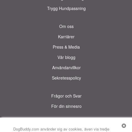
Trygg Hundpassning
Om oss
Karriärer
Press & Media
Vår blogg
Användarvillkor
Sekretesspolicy
Frågor och Svar
För din sinnesro
© DogBuddy. All rights reserved.
Denna sida använder cookies.
DogBuddy.com använder sig av cookies, även via tredje