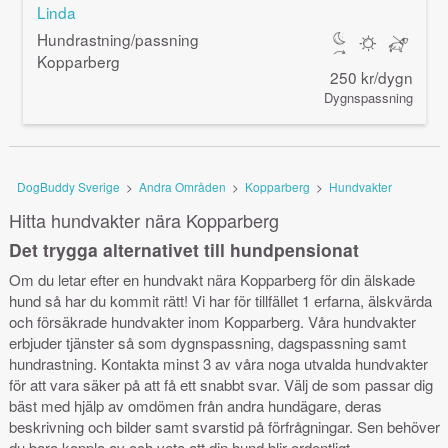
Linda
Hundrastning/passning
Kopparberg
250 kr/dygn
Dygnspassning
DogBuddy Sverige
>
Andra Områden
>
Kopparberg
>
Hundvakter
Hitta hundvakter nära Kopparberg
Det trygga alternativet till hundpensionat
Om du letar efter en hundvakt nära Kopparberg för din älskade
hund så har du kommit rätt! Vi har för tillfället 1 erfarna, älskvärda
och försäkrade hundvakter inom Kopparberg. Våra hundvakter
erbjuder tjänster så som dygnspassning, dagspassning samt
hundrastning. Kontakta minst 3 av våra noga utvalda hundvakter
för att vara säker på att få ett snabbt svar. Välj de som passar dig
bäst med hjälp av omdömen från andra hundägare, deras
beskrivning och bilder samt svarstid på förfrågningar. Sen behöver
du bara koppla av och veta att din hund blir ordentligt