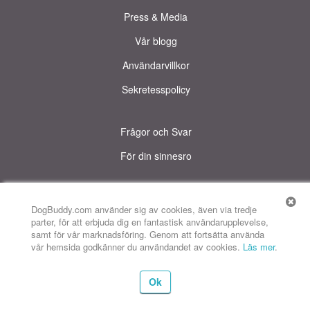
Press & Media
Vår blogg
Användarvillkor
Sekretesspolicy
Frågor och Svar
För din sinnesro
© DogBuddy. All rights reserved.
Denna sida använder cookies.
DogBuddy.com använder sig av cookies, även via tredje
parter, för att erbjuda dig en fantastisk användarupplevelse,
DogBuddy USA
DogBuddy Storbritannien
DogBuddy Spanien
samt för vår marknadsföring. Genom att fortsätta använda
vår hemsida godkänner du användandet av cookies.
Läs mer
.
DogBuddy Italien
DogBuddy Frankrike
DogBuddy Tyskland
Karta
Ok
DogBuddy Norge
DogBuddy Nederländerna