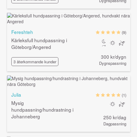
Dygnspassning
Fereshteh
(9)
Kärleksfull hundpassning i
Göteborg/Angered
300 kr/dygn
3 återkommande kunder
Dygnspassning
Julia
(1)
Mysig
hundpassning/hundrastning i
Johanneberg
250 kr/dag
Dagpassning