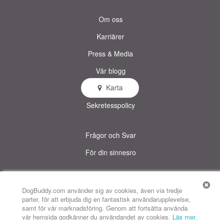
Om oss
Karriärer
Press & Media
Vår blogg
Karta
Användarvillkor
Sekretesspolicy
Frågor och Svar
För din sinnesro
© DogBuddy. All rights reserved.
Denna sida använder cookies.
DogBuddy.com använder sig av cookies, även via tredje
parter, för att erbjuda dig en fantastisk användarupplevelse,
DogBuddy USA
DogBuddy Storbritannien
DogBuddy Spanien
samt för vår marknadsföring. Genom att fortsätta använda
vår hemsida godkänner du användandet av cookies.
Läs mer
.