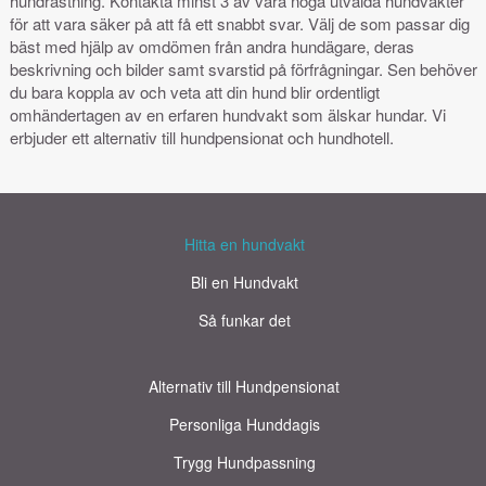
hundrastning. Kontakta minst 3 av våra noga utvalda hundvakter
för att vara säker på att få ett snabbt svar. Välj de som passar dig
bäst med hjälp av omdömen från andra hundägare, deras
beskrivning och bilder samt svarstid på förfrågningar. Sen behöver
du bara koppla av och veta att din hund blir ordentligt
omhändertagen av en erfaren hundvakt som älskar hundar. Vi
erbjuder ett alternativ till hundpensionat och hundhotell.
Hitta en hundvakt
Bli en Hundvakt
Så funkar det
Alternativ till Hundpensionat
Personliga Hunddagis
Trygg Hundpassning